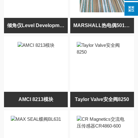
倾角仪Level Developments VS-05-C-1-0
MARSHALL热电偶501-T-8-55-GW-R
AMCI 8213模块
Taylor Valve安全阀8250