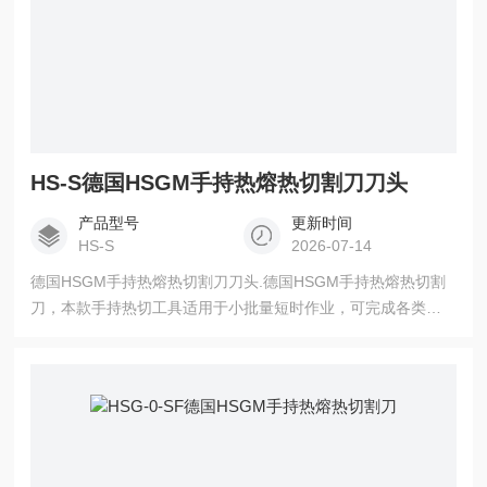
HS-S德国HSGM手持热熔热切割刀刀头
产品型号
更新时间
HS-S
2026-07-14
德国HSGM手持热熔热切割刀刀头.德国HSGM手持热熔热切割
刀，本款手持热切工具适用于小批量短时作业，可完成各类化
纤绳带、织带、腰带、化纤面料的定长裁切，裁切同时自动熔
封切口，杜绝纱线散边、脱丝问题。