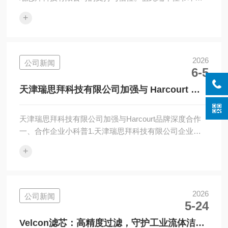
来临之际，根据法定节假日放假安排，结合我司实际运
+
营情况，现将2026年端午节假期服务安排通知如下：
一、放假时间2026年6月19日（星期五）至6月21日（星
期日）放假调休，共3天。6月22日（星期一）起恢复日
常办公节奏。二、服务安排假期期间，我司线上及线下
2026
公司新闻
6-5
询价服务正常受理，您可通过常规渠道提交需求，工作
人员将定期查看并反馈；假期期间暂不安排货物出库及
天津瑞思拜科技有限公司加强与 Harcourt 品
配送事宜，特殊紧急情况除外。如您...
牌深度合作
天津瑞思拜科技有限公司加强与Harcourt品牌深度合作
一、合作企业小科普1.天津瑞思拜科技有限公司企业扎
根天津西青高新区，是具备正规进出口资质的专业进口
+
工业品渠道服务商。不同于常规大宗工业品贸易商，瑞
思拜主打小众工业品牌本地化落地，深耕精密工装、传
感、工业耗材等细分赛道，已和多家美国老牌工业品牌
建立长期代理合作。依托天津口岸进出口优势，可实现
2026
公司新闻
5-24
现货备货、快速订货、定制对接一站式服务，帮国内制
造企业省去海外寻源、报关繁琐流程。2.美国
Velcon滤芯：高精度过滤，守护工业流体洁净