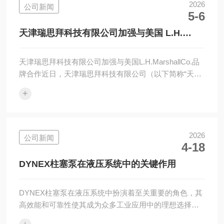
级。关于瑞思拜科技：小众渠道的进口工业品专家瑞思
2026
公司新闻
5-6
拜科技坐落于天津西青高新区，是一家具备正规进出口
资质的专业进口渠道商。公司核心优势在于小众渠道开
天津瑞思拜科技有限公司加强与美国 L.H.
发，擅长挖掘并引入海外...
Marshall Co. 品牌合作
天津瑞思拜科技有限公司加强与美国L.H.MarshallCo.品
牌合作近日，天津瑞思拜科技有限公司（以下简称“天津
瑞思拜”）与美国L.H.MarshallCo.（以下简
+
称“Marshall”）深化品牌合作，依托双方资源优势，为国
内工业温度测量领域带来更优质的产品与服务方案，助
力国内制造业精准化升级。关于天津瑞思拜科技有限公
司天津瑞思拜科技有限公司坐落于天津西青高新区，是
2026
公司新闻
4-18
一家具备进出口资质的专业进口渠道商天津瑞思拜科技
有限公司。公司深耕工业设备与仪器仪表领域，核心优
DYNEX柱塞泵在液压系统中的关键作用
势在于擅长开...
DYNEX柱塞泵在液压系统中扮演着至关重要的角色，其
高效能和可靠性使其成为众多工业应用中的理想选择。
它的一大特点是能够提供高压力和高流量，这使得它们