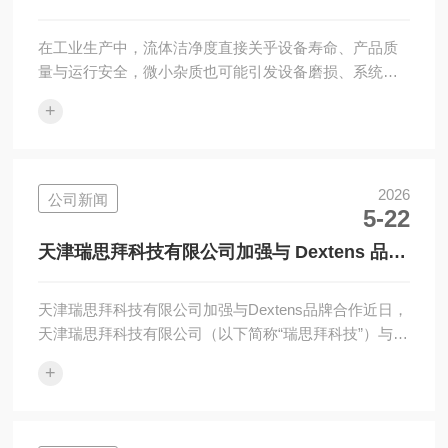
Harcourt（哈考特）品牌小档案1999...
与安全
在工业生产中，流体洁净度直接关乎设备寿命、产品质
量与运行安全，微小杂质也可能引发设备磨损、系统故
障。Velcon滤芯凭借高精度过滤技术与过硬产品性能，
+
成为工业流体净化的核心防线，从多维度为工业生产筑
牢洁净与安全屏障。一、多元滤材与结构创新，夯实过
滤精度根基Velcon滤芯的核心竞争力，源于滤材与结构
的创新设计。其采用不锈钢烧结网、金属纤维毡、玻璃
2026
公司新闻
5-22
纤维等多元滤材，兼顾强度与过滤效率。不锈钢网耐高
温、易清洗，适合粗过滤；金属毡呈迷宫式三维结构，
天津瑞思拜科技有限公司加强与 Dextens 品牌
纳污能力强，适配深层过滤；玻璃纤维精...
合作
天津瑞思拜科技有限公司加强与Dextens品牌合作近日，
天津瑞思拜科技有限公司（以下简称“瑞思拜科技”）与瑞
士Dextens仪器公司（以下简称“Dextens”）深化品牌合
+
作，依托双方优势资源，将瑞士高精度气体传感技术引
入国内，为饮料、制药、半导体等多行业提供更优质的
气体检测解决方案，助力国内工业检测领域精准化升