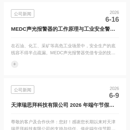
的原装超低温储运全套解决方案。一、合作双方简介天
津瑞思拜科技有限公司企业坐落于天津西青高新区，具
2026
公司新闻
6-16
备正规进出口经营资质，深耕进口精密仪器、特种工业
设备供应多年。公司擅长挖掘海外优质小众工业品牌，
MEDC声光报警器的工作原理与工业安全警示
现已与多家美国制造企业达成稳定代理合作，...
应用
在石油、化工、采矿等高危工业场景中，安全生产的底
线容不得半点疏漏。MEDC声光报警器凭借专业的技术
设计与可靠的性能，成为工业安全预警体系的核心设
+
备，以精准的工作原理和广泛的应用覆盖，为工业生产
筑牢安全防线。一、技术原理：声光协同的精准预警逻
辑MEDC声光报警器以“声光双重刺激”为核心，构建起高
效的安全预警机制，其工作原理贯穿信号触发、控制处
2026
公司新闻
6-9
理与声光输出的完整链条。当外部监测设备，如气体探
测器、火灾传感器，捕捉到异常信号，如可燃气体泄
天津瑞思拜科技有限公司 2026 年端午节假期
漏、设备超温，会将信号传输至控制单元。控制单...
服务安排通知
尊敬的客户及合作伙伴：您好！感谢您长期以来对天津
瑞思拜科技有限公司的支持与信任。值此端午佳节即将