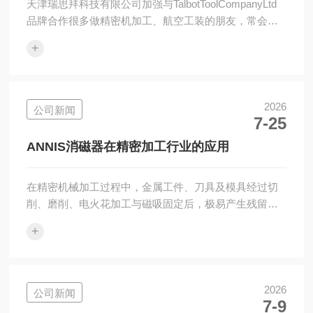
天津瑞思拜科技有限公司加强与TalbotToolCompanyLtd
品牌合作很多做精密机加工、航空工装的朋友，常会遇
到钻孔定位不准、批量加工一致性差的难题。小小的钻
+
套衬套看着不起眼，却是保障加工精度的核心配件。近
期，天津瑞思拜科技正式深化与英国百年工装品牌
TalbotTool（旗下GRIP系列）的深度合作，为国内制造渠
道补齐高精度定位配件供应链。一、合作双方简介天津
2026
公司新闻
7-25
瑞思拜科技有限公司公司坐落于天津西青高新区，拥有
正规进出口经营资质，是国内深耕小众进口工业配件的
ANNIS消磁器在精密加工行业的应用
专业渠道服务商。...
在精密机械加工过程中，金属工件、刀具及模具经过切
削、磨削、电火花加工与磁吸固定后，极易产生残留磁
性。剩磁会吸附细微铁屑、金属粉尘，造成零件表面划
+
伤、配合卡顿、尺寸偏差等问题，严重影响产品精度与
装配稳定性。ANNIS消磁器是适配精密制造的专用退磁
设备，具备消磁充分、适配性强、不伤工件基材的特
点，可有效消除工件剩余磁性，广泛应用于精密零件加
2026
公司新闻
7-9
工、模具制造、刀具处理及精密检测等工序，是提升精