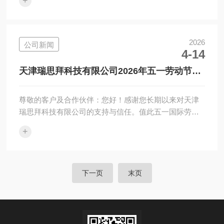
+
在需要精确控制和*动力的液压系统中得到了广泛应用。
从工程机械到航空航天，再到石油和天然气开采，它的
应用场景几乎无处不在。首先，DYNEX柱塞泵的设计理
念注重效率和耐用性。在液压系统中，泵的性能直接影
2026
公司新闻
4-14
响到整个系统的工作效率。它采用了先进的设计和材
料，能够在高压环境下长时间稳定运行。其独特的柱塞
天津瑞思拜科技有限公司2026年五一劳动节放
设计能够有效减少泄漏，提高系统的整体效率...
假通知
尊敬的客户及合作伙伴：您好！感谢您长期以来对天津
瑞思拜科技有限公司的支持与信任。值此五一国际劳动
节即将来临之际，根据法定节假日放假安排，结合我司
+
实际运营情况，现将2026年五一劳动节假期服务安排通
知如下：一、放假时间2026年5月1日（星期四）至5月5
日（星期一）放假调休，共5天。5月6日（星期二）起恢
复日常办公节奏。二、服务安排1.假期期间，我司线上
下一页
末页
及线下询报价服务正常受理，您可通过常规渠道提交需
求，工作人员将定期查看并反馈；假期期间暂不安排货
物出库及配送事宜，特殊紧急情况...