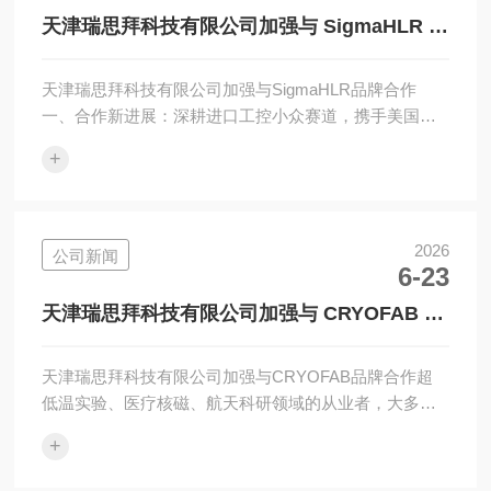
密加工品质的关键辅助设备。一、核心消磁工作原理
天津瑞思拜科技有限公司加强与 SigmaHLR 品
ANNIS消磁器采用交变磁场衰减退磁原理，通过输...
牌合作
天津瑞思拜科技有限公司加强与SigmaHLR品牌合作
一、合作新进展：深耕进口工控小众赛道，携手美国安
全控制老牌厂商近期，坐落于天津西青高新区的天津瑞
+
思拜科技，正式深化与美国工业安全控制品牌
SigmaHLR的战略合作。依托自身完整进出口资质与多
年小众海外工业品牌渠道运营经验，瑞思拜科技将全面
承接SigmaHLR全系产品国内供货、技术对接、项目配
2026
公司新闻
6-23
套服务，补齐国内油气、重工、半导体等行业高可靠安
全控制部件的进口采购渠道短板。二、双方企业简单介
天津瑞思拜科技有限公司加强与 CRYOFAB 品
绍天津瑞思拜科技有限公司我们是扎根天津西...
牌合作
天津瑞思拜科技有限公司加强与CRYOFAB品牌合作超
低温实验、医疗核磁、航天科研领域的从业者，大多都
听过CRYOFAB的名字。近期，天津本土进口设备渠道
+
商天津瑞思拜科技，深化与美国老牌低温设备厂商
CRYOFAB的战略合作，为国内各行业带来完整、稳定