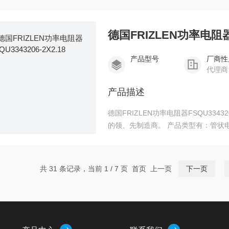
业者及手工爱好者。
德国FRIZLEN功率电阻器FS
产品型号
厂商性
代理商
产品描述
德国FRIZLEN功率电阻器FSQU33432
的领、先制造商。 产品类型有：管状
状电阻器、钢栅电阻器、特殊设备（组
和调节电阻、定子系列电阻器、速度
验和测试电阻器
共 31 条记录，当前 1 / 7 页 首页 上一页
下一页