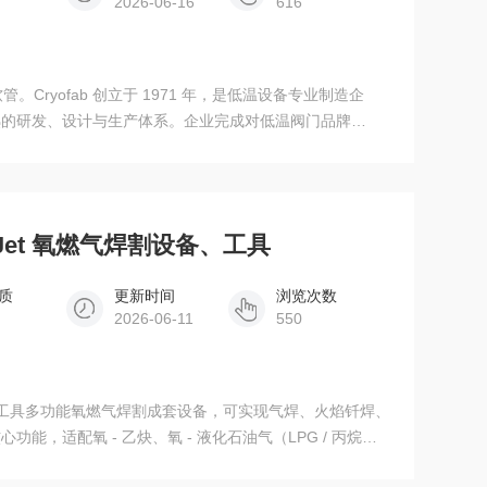
2026-06-16
616
软管。Cryofab 创立于 1971 年，是低温设备专业制造企
熟的研发、设计与生产体系。企业完成对低温阀门品牌
低温储罐、真空输送管路、低温专用阀件一体化全产业链配套能
lueJet 氧燃气焊割设备、工具
质
更新时间
浏览次数
2026-06-11
550
焊割设备、工具多功能氧燃气焊割成套设备，可实现气焊、火焰钎焊、
能，适配氧 - 乙炔、氧 - 液化石油气（LPG / 丙烷）
工业作业场景，广泛服务于专业技工、工程承包商、维修从