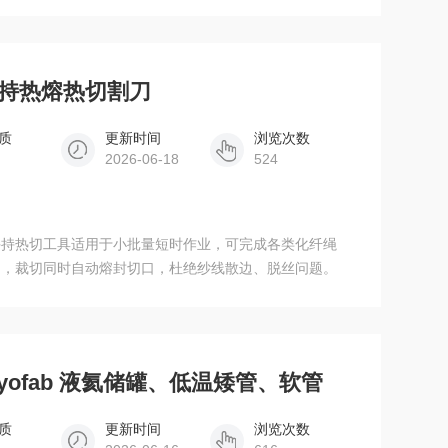
M手持热熔热切割刀
质
更新时间
浏览次数
2026-06-18
524
手持热切工具适用于小批量短时作业，可完成各类化纤绳
切，裁切同时自动熔封切口，杜绝纱线散边、脱丝问题。
Cryofab 液氦储罐、低温矮管、软管
质
更新时间
浏览次数