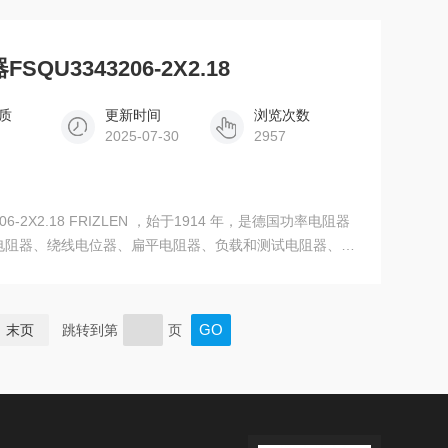
QU3343206-2X2.18
质
更新时间
浏览次数
2025-07-30
2957
06-2X2.18 FRIZLEN ，始于1914 年，是德国功率电阻器
电阻器、绕线电位器、扁平电阻器、负载和测试电阻器、层
合设备） 应用：动态制动电阻器、负载电阻器、启动电阻
调节器、放电电阻器、保护电阻和滤波电阻、限流电阻、实
末页
跳转到第
页