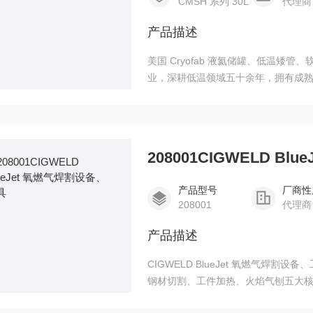
CMSH 系列 30L
代理商
产品描述
美国 Cryofab 液氦储罐、低温矮管、
业，深耕低温领域五十余年，拥有成
Cryocomp 的收购整合，打造出
力。
208001CIGWELD B
产品型号
厂商性
208001
代理商
产品描述
CIGWELD BlueJet 氧燃气
钢材切割、工件加热、火焰气刨五大核心功
两种主流燃气组合，覆盖轻型至中型