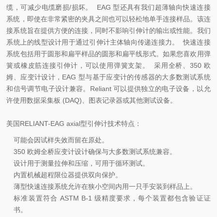
缆，可减少电缆磨损/损坏。 EAG 型还具有我们超薄轴向快速连接
系统，即使在非常紧密的夹具之间也可以轻松地单手连接样品。该连
接系统旨在提供方便的连接，同时不影响引伸计的输出或性能。我们
系统上的线型设计用于通过引伸计主体轴向传递连接力。 快速连接
系统包括用于圆形和扁平样品的圆形和扁平线形式。如果您喜欢用弹
簧或橡皮筋连接引伸计，可以使用弹簧支架。 采用全桥、350 欧
姆、应变计设计，EAG 型与基于应变计的传感器的大多数测试系统
和信号调节电子设计兼容。Reliant 可以提供独立的电子设备，以允
许使用数据采集板 (DAQ)、图表记录器或其他测试设备。
美国RELIANT-EAG axial型引伸计技术特点：
可能会因试样失效而留在原处。
350 欧姆全桥应变计设计确保与大多数测试系统兼容。
设计用于测量拉伸和压缩，可用于循环测试。
内置机械超程限位器提供双向保护。
薄型快速连接系统允许在狭小空间内用一只手安装到样品上。
标准装置符合 ASTM B-1 级精度要求，每个装置都包含验证证
书。