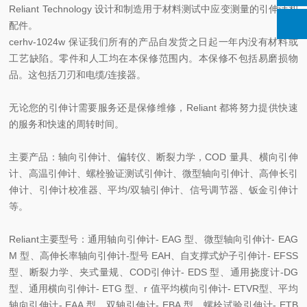
Reliant Technology 设计和制造用于材料测试中应变测量的引伸计和
配件。
cerhv-1024w 保证我们所有的产品自发货之日起一年内没有材料或
工艺缺陷。零件和人工均在本保修范围内。本保修不包括易磨损物
品。这包括刀刃和电缆/连接器。
无论您的引伸计需要服务还是保修维修，Reliant 都将努力提供快速
的服务和快速的周转时间。
主要产品：轴向引伸计、偏转仪、断裂力学，COD 量具、横向引伸
计、高温引伸计、螺栓验证测试引伸计、微型轴向引伸计、高伸长引
伸计、引伸计校准器、平均/双轴引伸计、信号调节器、钣金引伸计
等。
Reliant主要型号：通用轴向引伸计- EAG 型、微型轴向引伸计- EAG
M 型、高伸长率轴向引伸计-型号 EAH、自支撑式炉子引伸计- EFSS
型、断裂力学、夹式量规、COD引伸计- EDS 型、通用挠度计-DG
型、通用横向引伸计- ETG 型、r 值平均横向引伸计- ETVR型、平均
轴向引伸计- EAA 型、双轴引伸计- EBA 型、螺栓试验引伸计- ETB