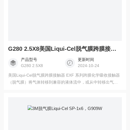
G280 2.5X8美国Liqui-Cel脱气膜跨膜接触器
产品型号
更新时间
G280 2.5X8
2024-10-24
美国Liqui-Cel脱气膜跨膜接触器 EXF 系列跨膜化学吸收接触器
（脱气膜）将气体转移到兼容的液体流中，或从中转移出气
体。这些脱气膜在设备内部使用微孔中空纤维膜，旨在增强流
动动力学并充分利用膜的大表面积来剥离溶解的气体。通过适
当的系统设计，可以实现超低水平的溶解气体。