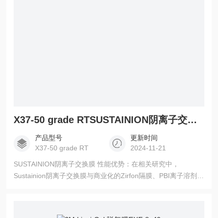
X37-50 grade RTSUSTAINION阴离子交换膜
产品型号
更新时间
X37-50 grade RT
2024-11-21
SUSTAINION阴离子交换膜 性能优势：在相关研究中，
Sustainion阴离子交换膜与商业化的Zirfon隔膜、PBI离子溶剂化
膜相比，在面电阻、溶胀率、机械强度、泡点压力和耐碱稳定
性等方面具有明显优势，能有效分隔电解产生的氢气和氧气，
且膜面电阻显著降低，从而提升电解水制氢的效率和稳定性