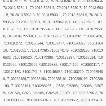
013-5106-4, 70-2013-5107-2, 70-2013-5262-5, 70-2013-5263-3,
70-2013-5264-1, 70-2013-5284-9, 70-2013-5930-7, 70-2013-593
1-5, 70-2013-5932-3, 70-2013-5933-1, 70-2013-5934-9, 70-2013-
5935-6, 70-2013-5936-4, 70-2013-5942-2, UU-0118-7954-9, UU-
0118-7955-6, UU-0118-7956-4, UU-0118-7957-2, UU-0118-7958-
0, UU-0118-7959-8, UU-0118-7960-6 7100116282, 7100149420,
7100116272, 7100150244, 7100136477, 7100149378, 71001364
16, 7100136517, 7100179385,7100174148, 7010528189, 710013
6532, 7100136520, 7100179386, 7100179387, 7100136524, 710
0136525, 7100136555,7100136392, 7100174150, 7010501117, 7
100174180, 7100174149, 7100158682, 7100180210, 710028540
8, 7100288189,7100288190, 7100288191, 7100288192, 7100288
193, 7100288194, 7100288195，G638, G638W, G906W, G907
W, G915W, G923, G924W, G925W, G928X, 70-0203-5296-2, 70
-0203-5393-7, 70-0203-5394-5, 70-0203-5395-2, 70-0203-5418-