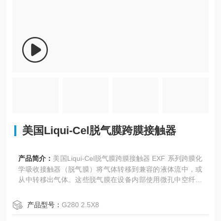
美国Liqui-Cel脱气膜跨膜接触器
产品简介：
美国Liqui-Cel脱气膜跨膜接触器 EXF 系列跨膜化
学吸收接触器（脱气膜）将气体转移到兼容的液体流中，或
从中转移出气体。这些脱气膜在设备内部使用微孔中空纤维
膜，旨在增强流动动力学并充分利用膜的大表面积来剥离溶
解的气体。通过适当的系统设计，可以实现超低水平的溶解
产品型号：
G280 2.5X8
气体。