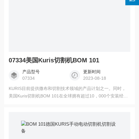
07334美国Kuris切割机BOM 101
产品型号
更新时间
07334
2023-08-18
KURIS目前提供撒布和切割技术领域的产品计划之一。同时，
美国Kuris切割机BOM 101在全球拥有超过10，000个安装经
验。开发、设计和施工及解决方案来自单一来源，其特点是高
质量的工程和现代控制技术。我们同样参与相关软件的开发。
广泛的产品计划能够充分和系统地考虑客户的组织先决条件和
当地情况，从而提供个性化的答案。