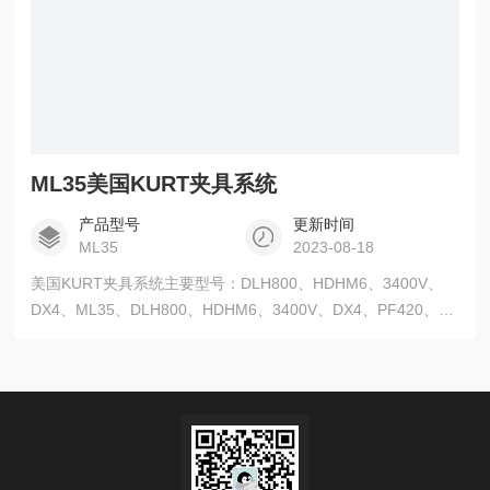
ML35美国KURT夹具系统
产品型号
更新时间
ML35
2023-08-18
美国KURT夹具系统主要型号：DLH800、HDHM6、3400V、
DX4、ML35、DLH800、HDHM6、3400V、DX4、PF420、
PF460、SCMX425、SCMX250AL、SCMX250、
SCMX425AL、DTR10-SD、XL6-SD、HP420D-SD、HP460D-
SD、CTHDL444J-SD、DX4-SD、HD690-SD、3400V-SD、
D810-SD、SCMX