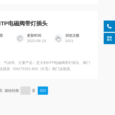
磷青铜基材，是 Cat5e 超五类工业屏蔽布线主力型号。
利HTP电磁阀带灯插头
质
更新时间
浏览次数
2023-08-18
5421
、气动等。主要产品：意大利HTP电磁阀带灯插头、阀门
门连接器 - EN175301-803（B 型）阀门连接器。
末页 跳转到第
页