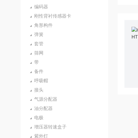
编码器
刚性背衬传感器卡
角形构件
弹簧
套管
筛网
带
备件
呼吸帽
接头
气源分配器
油分配器
电极
增压器转速盒子
紫外灯