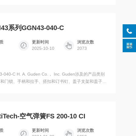
气软管等管路类产品；同时还提供可再生能源解决方案，以
停止器、联轴器、橡胶气胎、膨胀节、橡胶弹簧等各类功能
3系列GGN43-040-C
质
更新时间
浏览次数
2025-10-10
2073
Guden涉及的产品类别
扣和门锁、手柄和拉手、搭扣和订书钉、盖子支架和盖子撑
调平脚和家具滑轨、脚轮、拖车硬件
tiTech-空气弹簧FS 200-10 CI
质
更新时间
浏览次数