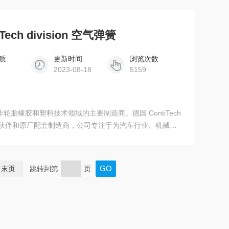
iTech division 空气弹簧
质
更新时间
浏览次数
2023-08-18
5159
) 是全球非轮胎橡胶和塑料技术领域的主要制造商。德国 ContiTech
发合作伙伴和原厂配套制造商，公司专注于为汽车行业、机械和
、化工和石油化工业、航海、航空及采矿业设计、开发并生
末页
跳转到第
页