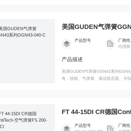
盖工业软管、液压软管、石油和天然
及压接器、气动执行器、衬套、碰撞
性零部件。
美国GUDEN气弹簧GGN4
产品型号
厂商性
代理商
产品描述
美国GUDEN气弹簧GGN43系列GGN43-040-C H. A. Guden Co.， Inc. 
有：铰链、气弹簧、液压阻尼器、卡
杆、船用五金、海、军储物柜硬件、
FT 44-15DI CR德国Con
产品型号
厂商性