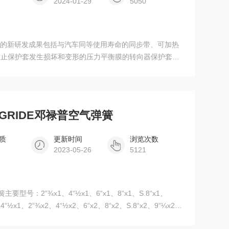
2024-01-29
5050
0-10 CI的新研发成果包括与汽车同等使用寿命的同步带、可加热
防止保护套发生损坏和变形的压力平衡膜的转向器保护套、
及结合仿皮和双色调搪塑表皮技术的特种仪表盘表面装饰材
、能源管理、食物链加工、物料搬运、机械与设备工程、矿
INGRIDE邓禄普空气弹簧
质
更新时间
浏览次数
2023-05-26
5121
主要型号：2“¾x1、4“½x1、6“x1、8“x1、S.8“x1、
14“½x1、2“¾x2、4“½x2、6“x2、8“x2、S.8“x2、9“¼x2、
2“x2、S.12“x2、12“x2 NB、S.12“x2ANB