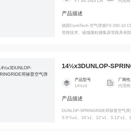
FT 44-15DI CR
代理商
产品描述
德国ContiTech-空气弹簧FS 20
管路技术、碳烟微粒捕集器管路具有
铰链式公交车和轨道客车过道篷、以
料。 应用领域：农林业、航天、建造
业、工业安全、印刷、铁路交通等。
14½x3DUNLOP-SPR
产品型号
厂商性
14½x3
代理商
产品描述
DUNLOP-SPRINGRIDE邓禄普空气弹簧
S.9“¼x1、10“x1、12“x1、S.12“x1、
S.9¼x2 NB、S.9¼x2 ANB、10“x2、1