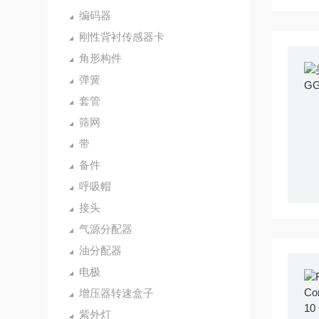
编码器
刚性背衬传感器卡
角形构件
弹簧
套管
筛网
带
备件
呼吸帽
接头
气源分配器
油分配器
电极
增压器转速盒子
紫外灯