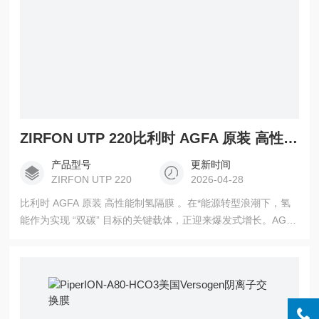
ZIRFON UTP 220比利时 AGFA 原装 高性能制氢隔膜
产品型号
更新时间
ZIRFON UTP 220
2026-04-28
比利时 AGFA 原装 高性能制氢隔膜 。在*能源转型浪潮下，氢
能作为实现 “双碳” 目标的关键载体，正迎来爆发式增长。AGFA
依托百年材料技术积淀，重磅推出ZIRFON UTP 220 碱性电解
制氢隔膜，为绿色氢能低成本规模化生产提供核心支撑，被弗
劳恩霍夫研究所认证为碱性电解（AEL）高效制氢核心材料，助
力 AEL 成为具竞争力的制氢技术路线。