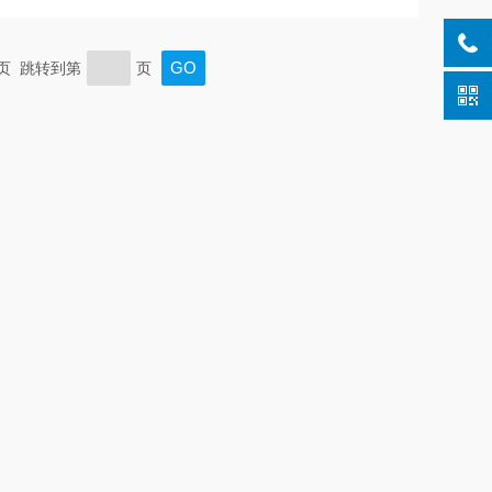
末页 跳转到第
页