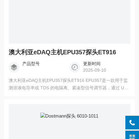
澳大利亚eDAQ主机EPU357探头ET916
产品型号
更新时间
2025-09-10
澳大利亚eDAQ主机EPU357探头ET916 EPU357是一款用于监
测溶液电导率或 TDS 的电隔离、紧凑型信号调节器，通过 USB
/ 虚拟串行端口连接，可配合特定电极和软件实现相关参数的测
量与数据处理，如监测溶液的电导率或 TDS（盐度、总溶解固
体）等。 ET916 是一款内部体积 17 µL 的流通式电导电极，设
计用于连接 1/16 英寸（内径）管子，适合监测连续流动液体的
电导率。