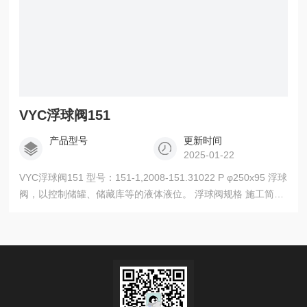
VYC浮球阀151
产品型号
更新时间
2025-01-22
VYC浮球阀151 型号：151-1,2008-151.31022 P φ250x95 浮球
阀，以控制储罐、储藏库等的液体液位。 浮球阀规格 施工简
单，确保最少的维护。保证绝对的开闭精度。浮球阀材料经过
精心挑选，以确保其前腐性性。由层压钢筋构成。所有阀门都
经过的测试。每个部件都编号、登记和检验。如果事先提出要
求，阀门将附有材料、批次、测试和性能等证书。