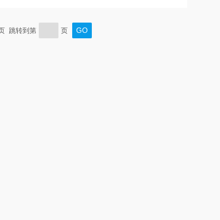
供回路电源。 LED指示灯：定位器顶部透
电源和回送信号是否存在。
末页 跳转到第
页