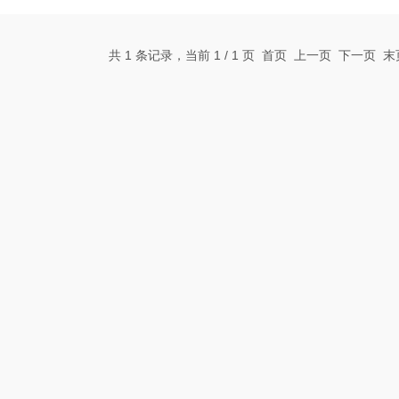
的24伏电源供电，通常情况下，这种电源可以为输出提
明部分可见的LED指示灯，用于显示
共 1 条记录，当前 1 / 1 页 首页 上一页 下一页 