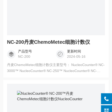
NC-200丹麦ChemoMetec细胞计数仪
产品型号
更新时间
NC-200
2024-05-16
丹麦ChemoMetec细胞计数仪主要型号： NucleoCounter® NC-
3000™ NucleoCounter® NC-250™ NucleoCounter® NC-
202™ NucleoCounter® NC-200™ NucleoCounter® YC-100™
NucleoCounter® SP-100™