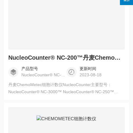
NucleoCounter® NC-200™丹麦ChemoMetec细胞计数仪NucleoCounter
产品型号
更新时间
NucleoCounter® NC-200™
2023-08-18
丹麦ChemoMetec细胞计数仪NucleoCounter主要型号：
NucleoCounter® NC-3000™ NucleoCounter® NC-250™
NucleoCounter® NC-202™ NucleoCounter® NC-200™
NucleoCounter® YC-100™ NucleoCounter® SP-100™