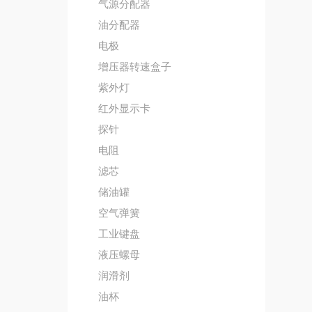
气源分配器
油分配器
电极
增压器转速盒子
紫外灯
红外显示卡
探针
电阻
滤芯
储油罐
空气弹簧
工业键盘
液压螺母
润滑剂
油杯