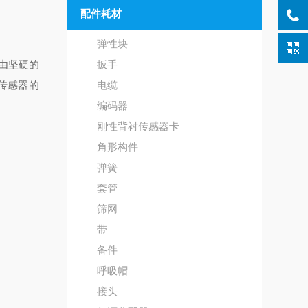
配件耗材
弹性块
由坚硬的
扳手
传感器的
电缆
编码器
刚性背衬传感器卡
角形构件
弹簧
套管
筛网
带
备件
呼吸帽
接头