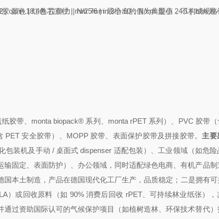
oz/in 18.4
橡胶
颜色 | 红色
卷芯直径 | mm 76 | in 3
拉伸力 | N/25mm 最小 60；N/cm 最小 24.1 | lb/in 最
纸胶带、monta biopack® 系列、monta rPET 系列）、PVC 胶带
带（含 PET 安全胶带）、MOPP 胶带、表面保护胶带及拼接胶带。
主要
机及手动 / 桌面式 dispenser 适配包装）、工业领域（如危
运输固定、表面防护）、办公领域，同时适配绿色电商、有机产品制
德国本土制造，产品在德国现代化工厂生产，品质稳定；
二是拥有可
生物基 PLA）或回收原料（如 90% 消费后回收 rPET、可持续林业纸张）
并通过资助国际认可的气候保护项目（如植树造林、环保技术替代）