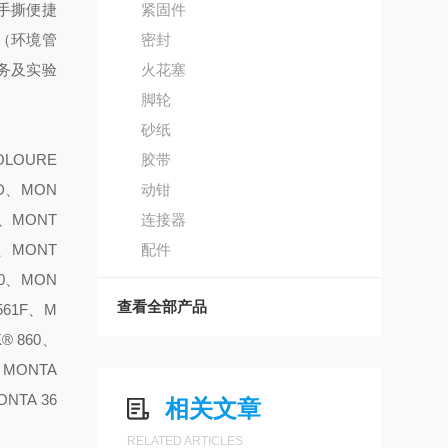
手撕便捷
紧固件
15（环境管
密封
务及实验
火花塞
脚轮
砂纸
OLOURE
胶带
ED、MON
动钳
3、MONT
连接器
1、MONT
配件
50、MON
查看全部产品
561F、M
K® 860、
2、MONTA
ONTA 36
相关文章
RELATED ARTICLES