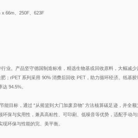
 x 66m、250F、623F
重塑包装胶带行业。产品坚守德国制造标准，精选生物基或回收原料，大幅减
业堆肥；rPET 系列采用 90% 消费后回收 PET，助力循环经济。纸基
 94.5%。
定年度节能目标，通过 “从摇篮到大门加废弃物" 方法核算碳足迹，并全
顾环保与实用性，兼具高粘性、可印刷、低噪音等优势，适配手动与
实现环保与性能的完、美平衡。