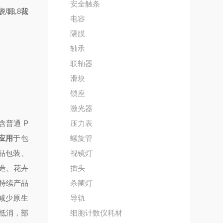
安全触条
小 13.8
电容
隔膜
轴承
联轴器
滑块
锁座
激光器
（含普通 P
压力表
应用
于包
螺旋管
险品包装、
视镜灯
造、花卉
插头
持续产品
杀菌灯
，减少原生
导轨
抵消，部
细胞计数仪耗材