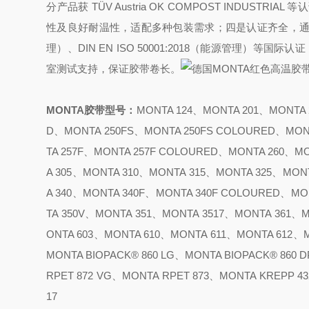
分产品获 TÜV Austria OK COMPOST INDUSTRIAL 
性及良好耐温性，适配多种包装需求；
四是认证齐全，通过 DI
理）、DIN EN ISO 50001:2018（能源管理）等国际认证，
室测试支持，保证胶带卷长。
MONTA胶带型号
：
MONTA 124、MONTA 201、MONTA 
D、MONTA 250FS、MONTA 250FS COLOURED、MON
TA 257F、MONTA 257F COLOURED、MONTA 260、M
A 305、MONTA 310、MONTA 315、MONTA 325、MON
A 340、MONTA 340F、MONTA 340F COLOURED、MO
TA 350V、MONTA 351、MONTA 3517、MONTA 361、
ONTA 603、MONTA 610、MONTA 611、MONTA 612、M
MONTA BIOPACK® 860 LG、MONTA BIOPACK® 860
RPET 872 VG、MONTA RPET 873、MONTA KREPP 4
17