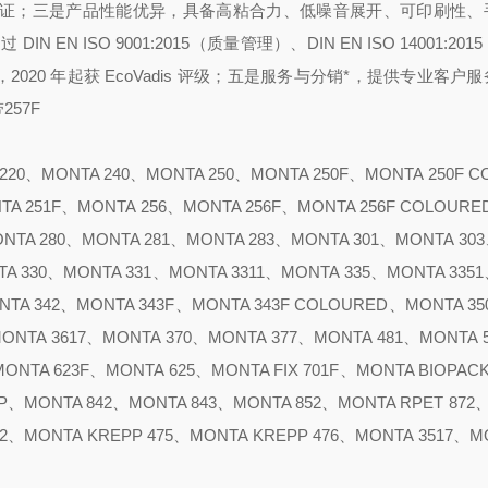
等认证；
三是产品性能优异，具备高粘合力、低噪音展开、可印刷性、
N EN ISO 9001:2015（质量管理）、DIN EN ISO 14001:20
2020 年起获 EcoVadis 评级；
五是服务与分销*，提供专业客户服
220、MONTA 240、MONTA 250、MONTA 250F、MONTA 250F C
TA 251F、MONTA 256、MONTA 256F、MONTA 256F COLOUR
ONTA 280、MONTA 281、MONTA 283、MONTA 301、MONTA 30
TA 330、MONTA 331、MONTA 3311、MONTA 335、MONTA 335
NTA 342、MONTA 343F、MONTA 343F COLOURED、MONTA 3
MONTA 3617、MONTA 370、MONTA 377、MONTA 481、MONTA 
ONTA 623F、MONTA 625、MONTA FIX 701F、MONTA BIOPAC
 DP、MONTA 842、MONTA 843、MONTA 852、MONTA RPET 87
32、MONTA KREPP 475、MONTA KREPP 476、MONTA 3517、M