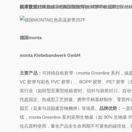
‍技术数据
背材厚度 | μ 50 | mil 2
给出的值为典型值，不构成规格说明。我们建议针对指定的应用或用途测试自粘胶带的适用性。
技术数据 | 公制 | 英制
钢表面粘合力 | cN/25mm 500；N/cm 2 | 
背材 | PVC
粘合剂 | 天然
德国monta
monta Klebebandwerk GmbH
主要产品
：
可持续自粘胶带（monta Greenline 系列，涵盖
VC 胶带与彩色 PVC 胶带）、BOPP 胶带、PET 胶
装行业（如轻型至重型纸箱密封、信封与袋类封口、自动化包装
托盘固定、热成型工艺拼接、携带手柄基材制作、零部件
园艺（花束与花园废弃物捆绑）等场景。
品牌优势：
一是
线，monta Greenline 系列采用生物基（如 90% 
化石原料使用，量化产品全生命周期不可避免的碳排放，