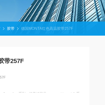
材
胶带
德国MONTA红色高温胶带257F
带257F
57F
enline 系列，涵盖纸胶带、monta biopack® 系
带（含普通 PVC 胶带与彩色 PVC 胶带）、BOPP 胶
、MOPP 胶带、表面保护胶带及拼接胶带。