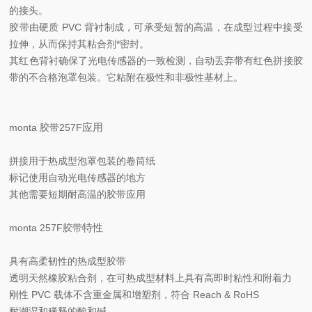
的接头。
胶带由硬质 PVC 背衬制成，可承受短暂的高温，在成型过程中接受
拉伸，从而保持其粘合剂*密封。
其红色背衬确保了光电传感器的一致检测，自动丢弃带有红色拼接胶
带的不合格泡罩包装。它粘附在极性和非极性基材上。
应用
monta 胶带257F
拼接用于热成型泡罩包装的卷筒纸
标记使用自动光电传感器的地方
其他需要短期耐高温的胶带应用
特性
monta 257F胶带
具有高柔韧性的热成型胶带
透明天然橡胶粘合剂，在可热成型材料上具有高即时粘性和附着力
刚性 PVC 载体不含重金属和增塑剂，符合 Reach & RoHS
耐潮湿和稀释的酸和碱