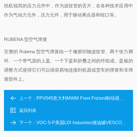
纸机辊筒的压力元件中，作为波纹管的舌片，在各种技术应用中
作为气动力元件，压力元件，用于驱动离合器和钳口等。
RUBENA 型空气弹簧
完整的 Rubena 型空气弹簧由一个橡胶织物波纹管、两个张力脚
环、一个带气源的上盖、一个下盖和折叠之间的环组成。盖板的
调整方式使得它们可以很容易地连接到机器或货车的弹簧和非弹
簧部件上。
PPV045意大利MWM Freni Frizioni制动器卡钳刹车
上一个：
返回列表
VOC-5-P美国LDI Industries储油罐VESCOR油箱
下一个：