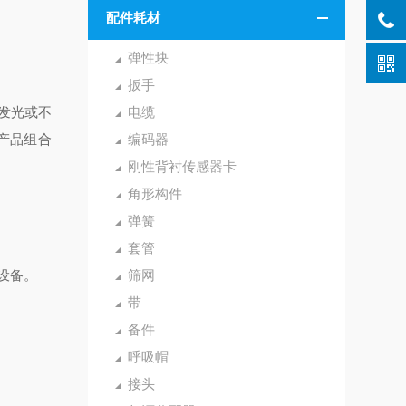
配件耗材
弹性块
扳手
发光或不
电缆
产品组合
编码器
刚性背衬传感器卡
角形构件
弹簧
套管
设备。
筛网
带
备件
呼吸帽
接头