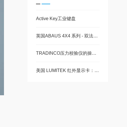
Active Key工业键盘
英国ABAUS 4X4 系列 - 双法兰双板止回阀技术特点
TRADINCO压力校验仪的操作步骤是什么？
美国 LUMITEK 红外显示卡：让不可见光 “显形” 的黑科技