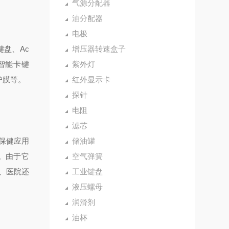
气源分配器
油分配器
电极
球键盘、Ac
增压器转速盒子
ey智能卡键
紫外灯
保护膜等。
红外显示卡
探针
电阻
滤芯
保健应用
储油罐
案。由于它
空气弹簧
、医院还
工业键盘
液压螺母
润滑剂
油杯