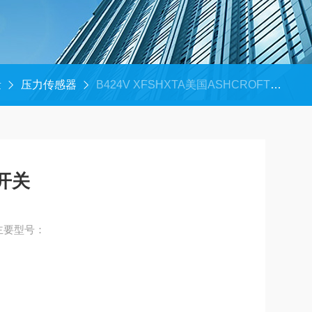
量
压力传感器
B424V XFSHXTA美国ASHCROFT压力开关
力开关
关主要型号：