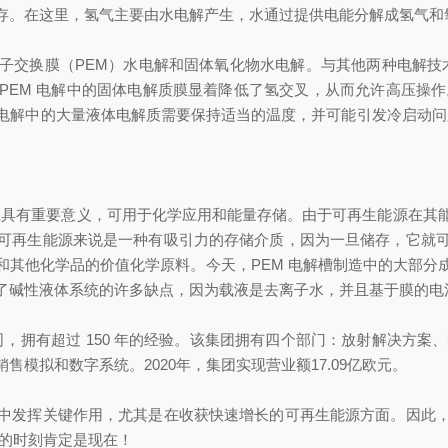
存。在这里，氢气主要由水电解产生，水通过提供电能分解成氢气和
子交换膜（PEM）水电解和固体氧化物水电解。与其他两种电解技术
PEM 电解中的固体电解质膜显着降低了氢交叉，从而允许高压操作
中的大量液体电解质需要保持适当的温度，并可能引发冷启动问题。另
。
工业上具有重要意义，可用于化学应用和能量存储。由于可再生能源在
可再生能源来说是一种有吸引力的存储介质，因为一旦储存，它就
和其他化学品的价值化学原料。今天，PEM 电解槽制造中的大部分
了碱性液体系统的许多缺点，因为载液是去离子水，并且基于膜的电
决方案领域的公司，拥有超过 150 年的经验。该集团拥有四个部门：放射解
模拟和数字系统。2020年，集团实现营业额17.09亿欧元。
中发挥关键作用，尤其是在收获快速增长的可再生能源方面。因此
氢的时刻肯定是现在！