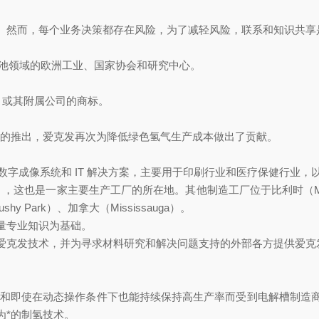
。然而，每个业务决策都存在风险，为了减轻风险，联系和知识共享
氢和燃料电池领域的欧洲工业、国家协会和研究中心。
elgium 或其附属公司的商标。
20 膜的推出，爱克发再次为降低绿色氢气生产成本做出了贡献。
泛的模拟和数字成像系统和 IT 解决方案，主要用于印刷行业和医疗保健行
这也是一家主要生产工厂的所在地。其他制造工厂位于比利时（Mortsel 和 
（Bushy Park）、加拿大（Mississauga）。
量专业知识为基础。
爱克发技术，并为寻求材料研究和解决问题支持的外部各方提供爱克
耐用性和即使在动态操作条件下也能持续保持高生产率而受到电解槽制
 成为*的制氢技术。