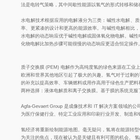
法是电转气策略，其中间歇性能源以氢气的形式转移和储
水电解技术根据应用的电解液分为三类：碱性水电解、质
率、更紧凑的设计和更高的能源效率。与碱性电解相比，
水电解的动态响应优于碱性电解或固体氧化物电解。碱性电解
化物电解比加热步骤可能很慢的动态响应更适合恒定操作
质子交换膜 (PEM) 电解作为高纯度氢的绿色来源在
欧洲和世界其他地区引起了极大的兴趣。氢气对于过剩的
的补充以提高效率、车辆燃料或用作高用于绿色生产肥料
两种选择：液体电解质和离子交换膜。基于膜的系统克服
Agfa-Gevaert Group 是成像技术和 IT 解
为医疗保健行业、特定工业应用和印刷行业开发、制造和销售
氢经济将重新绘制能源地图。毫无疑问，氢将在能源转型
为关注的焦点，现在被认为是关键且有利可图的机会。 