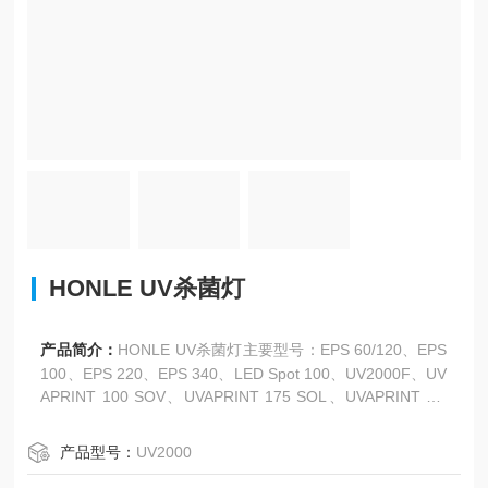
HONLE UV杀菌灯
产品简介：
HONLE UV杀菌灯主要型号：EPS 60/120、EPS
100、EPS 220、EPS 340、LED Spot 100、UV2000F、UV
APRINT 100 SOV、UVAPRINT 175 SOL、UVAPRINT AC
M、UVAPRINT E/P、UVAPRINT HP、UVAPRINT HPV、U
VAPRINT LE、UVAPRINT S。
产品型号：
UV2000