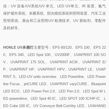
括：UV 设备/UV系统/UV 单元、LED UV单元、IR 装置、氮气
保护紫外系统、杀菌系统、阳光模拟系统和照明装置、汽车工业
照明系统、展会和工业照明UV 检测技术、UV 胶粘剂、零配件
及耗材等。
HONLE UV杀菌灯
主要型号：EPS 60/120、EPS 100、EPS 22
0、EPS 340、LED Spot 100、UV2000F、UVAPRINT 100 SO
V、UVAPRINT 175 SOL、UVAPRINT ACM、UVAPRINT E/
P、UVAPRINT HP、UVAPRINT HPV、UVAPRINT LE、UVAP
RINT S、LED-UV units overview、LED Powerline、LED Power
line Focus、jetCURE LED、UVAPRINT varyCURE、Bluepoint
LED ECO、LED Power Pen 2.0、LED Pen 2.0、LED Spot W L
ED powerdrive、LED Spot 40 IC、LED SPOT 100 IC/HP IC、L
ED Cube 100 IC、UV Conveyor Belt ConVey LED、UVAHAND