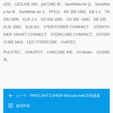
LED、LEDLINE 500、jetCURE IR、SteriWhite Air Q、SteriWhit
e Air M、SteriWhite Air C、PF512、AR 300-1500、KB 1-2、TR
200-1800、KLR 2-4、VD 500-1800、CD 300 -1800、KB 299、
KLM 2000、SLM 6/3、STERITOWER COMPACT、STERITO
WER SMART CONNECT、STERICUBE COMPACT、SSTERI
CUBE MAX、LED STERICUBE、UVATEC、
PULSTEC、UVASPOT、UVACUBE 400、UV-Meter、UV2000
等。
PKH2.0/HT2.0HKM-Messtechnik力传感器
上一个：
返回列表