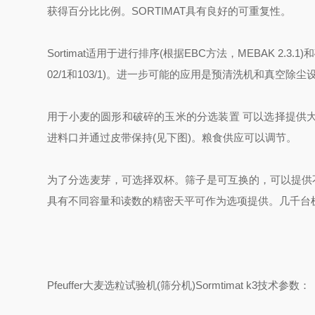
获得百分比比例。
SORTIMAT
具有良好的可重复性。
Sortimat
适用于进行排序
(
根据
EBC
方法，
MEBAK 2.3.1)
和
02/1
和
103/1)
。进一步可能的应用是预清洗机和真空除尘
用于小麦的圆形和破碎的玉米的分选装置
可以选择提供大
进料口并通过皮带保持
(
见下图
)
。粮食供应可以调节。
为了分选麦芽，可选择双杯。筛子是可互换的，可以提供
具有不同容量和读数的精密天平可作为选项提供。几千台
Pfeuffer
大麦选粒试验机
(
筛分机
)Sormtimat k3
技术参数：