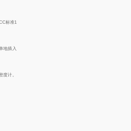
ICC
标准
1
单地插入
密度计。