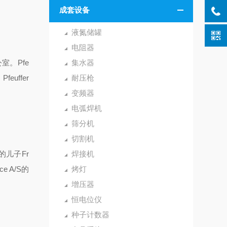
成套设备
液氮储罐
电阻器
公室。
Pfe
集水器
，
Pfeuffer
耐压枪
变频器
电弧焊机
筛分机
切割机
的儿子
Fr
焊接机
ice A/S
的
烤灯
增压器
恒电位仪
种子计数器