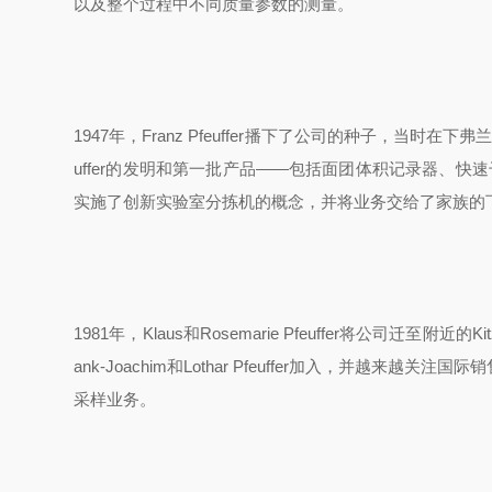
以及整个过程中不同质量参数的测量。
1947
年，
Franz Pfeuffer
播下了公司的种子，当时在下弗
uffer
的发明和第一批产品
——
包括面团体积记录器、快速
实施了创新实验室分拣机的概念，并将业务交给了家族的
1981
年，
Klaus
和
Rosemarie Pfeuffer
将公司迁至附近的
Ki
ank-Joachim
和
Lothar Pfeuffer
加入，并越来越关注国际销
采样业务。