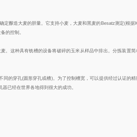
确定酿造大麦的胆量。它支持小麦，大麦和黑麦的
Besatz
测定
(
根据
设备的控制。
麦。这种具有铣槽的设备将破碎的玉米从样品中排出。分拣装置简
不同的穿孔
(
圆形穿孔或槽
)
。为了控制槽宽，可以提供经过认证的精
机器已经在世界各地得到很大的成功。