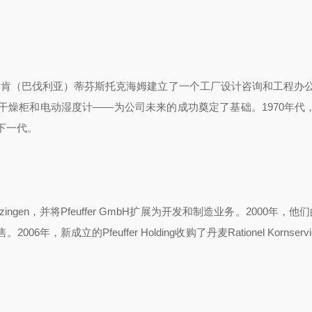
兰肯（巴伐利亚）蒂芬斯托克海姆建立了一个工厂设计咨询和工程办
干燥柜和电动湿度计
——
为公司未来的成功奠定了基础。
1970
年代
下一代。
tzingen
，并将
Pfeuffer GmbH
扩展为开发和制造业务。
2000
年，他们
售。
2006
年，新成立的
Pfeuffer Holding
收购了丹麦
Rationel Kornserv