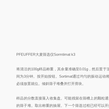
PFEUFFER
大麦筛选仪
Sormtimat k3
将清洁的
100g
样品称重，其余量准确至
0.01g
，然后置于
间为
3
分钟。按开始按钮。
Sortimat
通过均匀的振动运动
必须放置就位。倾斜筛子堆叠并打开滑块。
样品的分数直接落入收集盘。可能残留在筛槽上的颗粒通
的筛子堆。取出称重的抽屉。下一个筛选过程已经可以开