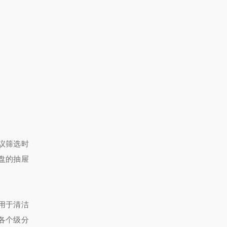
议筛选时
盘的抽屉
用于清洁
各个级分