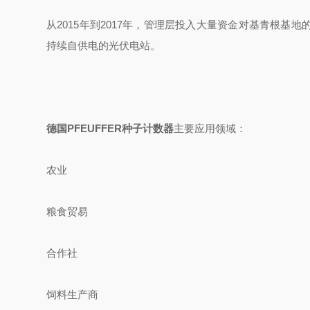
从
2015
年到
2017
年，管理层投入大量资金对基青根基地
持续自供电的光伏电站。
德国PFEUFFER种子计数器
主要应用领域：
农业
粮食贸易
合作社
饲料生产商