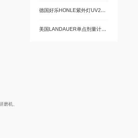
德国好乐HONLE紫外灯UV2000F技术参数及尺寸图
美国LANDAUER单点剂量计nanoDot辐射监测计技术参数
研磨机、