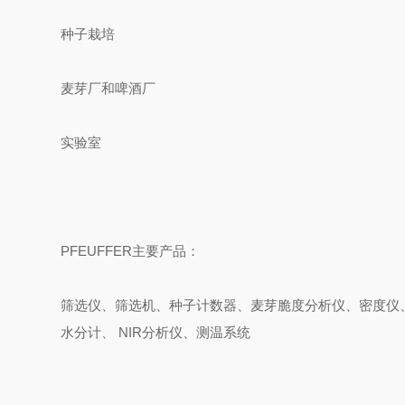
种子栽培
麦芽厂和啤酒厂
实验室
PFEUFFER
主要产品：
筛选仪、筛选机、
种子计数器、麦芽脆度
分析
仪、
密度仪
水分计、
NIR
分析仪、测温系统