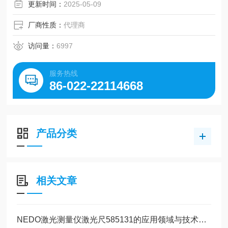
其他参数：583131收缩长度为0.70m，重量1.4kg；585131
更新时间：
2025-05-09
收缩长度为1.05m，重量2.1kg，两者刻度均为mm/inch，分
辨率1mm，均配备保护套和气泡水平仪。
厂商性质：
代理商
访问量：
6997
服务热线
86-022-22114668
产品分类
相关文章
NEDO激光测量仪激光尺585131的应用领域与技术解析