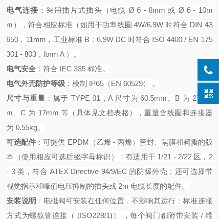
电气连接
：采用插片式插头（电缆
Ø 6 - 8mm 或 Ø 6 - 10m
m），符合相应标准（如用于功率线圈 4W/6.9W 时符合 DIN 43
650，11mm，工业标准 B；6.9W DC 时符合 ISO 4400 / EN 175
301 - 803，form A ）。
电气安全
：符合
IEC 335 标准。
电气外壳防护等级
：模制
IP65（EN 60529） 。
尺寸与重量
：属于
TYPE 01，A 尺寸为 60.5mm、B 为 27.5m
m、C 为 17mm 等（具体见文档表格），重量含线圈和连接器
为 0.55kg。
可选配件
：可提供
EPDM（乙烯 - 丙烯）密封、隔膜和阀瓣的版
本（使用相应可选后缀字母标识）；有适用于 1/21 - 2/22 区，2
- 3 类，符合 ATEX Directive 94/9/EC 的防爆外壳；还可选择带
视觉指示和峰值电压抑制的插头或 2m 电缆长度的配件。
安装说明
：电磁阀可安装在任何位置，不影响其运行；标准连接
方式为螺纹管连接（
(ISO228/1)） ，每个阀门都附带安装 / 维