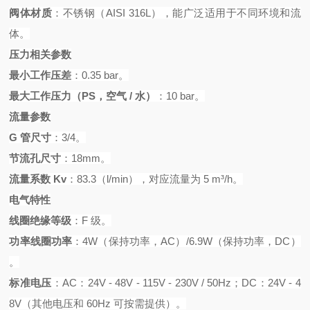
阀体材质
：不锈钢（
AISI 316L），能广泛适用于不同环境和流
体。
压力相关参数
最小工作压差
：
0.35 bar。
最大工作压力（
PS，空气 / 水）
：
10 bar。
流量参数
G 管尺寸
：
3/4。
节流孔尺寸
：
18mm。
流量系数
Kv
：
83.3（l/min），对应流量为 5 m³/h。
电气特性
线圈绝缘等级
：
F 级。
功率线圈功率
：
4W（保持功率，AC）/6.9W（保持功率，DC）
。
标准电压
：
AC：24V - 48V - 115V - 230V / 50Hz；DC：24V - 4
8V（其他电压和 60Hz 可按需提供）。