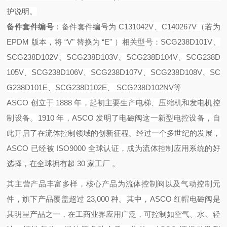
护说明。
备件套件编号
：备件套件编号为
C131042V、C140267V（若为
EPDM 版本，将 “V" 替换为 “E" ）
相关型号：SCG238D101V、
SCG238D102V、SCG238D103V、SCG238D104V、SCG238D
105V、SCG238D106V、SCG238D107V、SCG238D108V、SC
G238D101E、SCG238D102E、 SCG238D102NV等
ASCO 创立于 1888 年，起初主要生产电梯、压缩机和发电机控
制设备。1910 年，ASCO 发明了电磁阀这一新型电控设备，自
此开启了在流体控制领域的创新征程。经过一个多世纪的发展，
ASCO 已经被 ISO9000 全球认证，成为流体控制应用系统的好
选择
，在全球拥有超 30 家工厂 。
其主营产品丰富多样，核心产品为流体控制阀以及气动控制元
件，旗下产品覆盖超过 23,000 种。其中，ASCO 红帽电磁阀是
其明星产品之一，在工商业界应用广泛，可控制如空气、水、轻