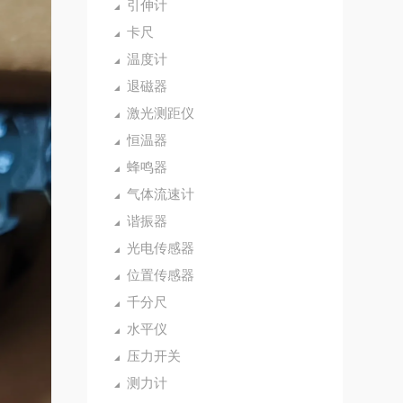
引伸计
卡尺
温度计
退磁器
激光测距仪
恒温器
蜂鸣器
气体流速计
谐振器
光电传感器
位置传感器
千分尺
水平仪
压力开关
测力计