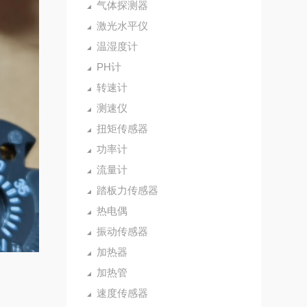
气体探测器
激光水平仪
温湿度计
PH计
转速计
测速仪
扭矩传感器
功率计
流量计
踏板力传感器
热电偶
振动传感器
加热器
加热管
速度传感器