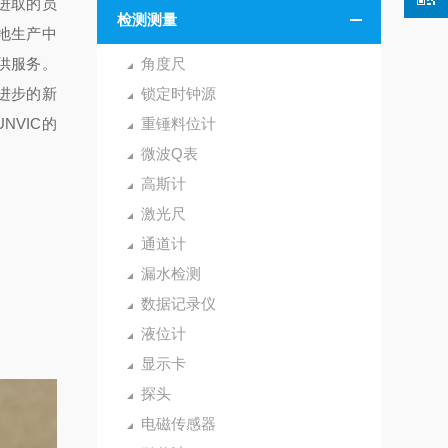
极进取的员
检测测量
基地生产中
提供服务。
角度尺
进步的新
锁定时钟源
UNVIC的
重锤料位计
微波Q表
高斯计
激光尺
通道计
漏水检测
数据记录仪
液位计
显示卡
探头
电磁传感器