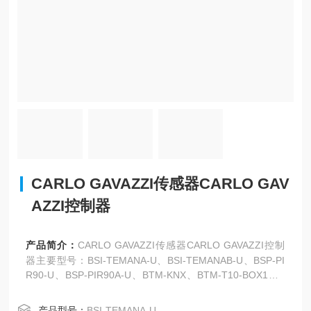
CARLO GAVAZZI传感器CARLO GAV
AZZI控制器
产品简介：
CARLO GAVAZZI传感器CARLO GAVAZZI控制
器主要型号：BSI-TEMANA-U、BSI-TEMANAB-U、BSP-PI
R90-U、BSP-PIR90A-U、BTM-KNX、BTM-T10-BOX1、B
TM-T10-RSE、BTM-T15-PLUS、CB32CLN20QTAX10M、
CB32CLN20QTAX5M、CB32CLN20QUAX、CB32CLN20Q
产品型号：
BSI-TEMANA-U