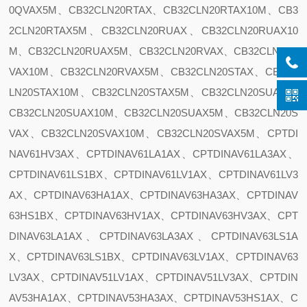
0QVAX5M、CB32CLN20RTAX、CB32CLN20RTAX10M、CB3
2CLN20RTAX5M、CB32CLN20RUAX、CB32CLN20RUAX10
M、CB32CLN20RUAX5M、CB32CLN20RVAX、CB32CLN20R
VAX10M、CB32CLN20RVAX5M、CB32CLN20STAX、CB32C
LN20STAX10M、CB32CLN20STAX5M、CB32CLN20SUAX、
CB32CLN20SUAX10M、CB32CLN20SUAX5M、CB32CLN20S
VAX、CB32CLN20SVAX10M、CB32CLN20SVAX5M、CPTDI
NAV61HV3AX、CPTDINAV61LA1AX、CPTDINAV61LA3AX、
CPTDINAV61LS1BX、CPTDINAV61LV1AX、CPTDINAV61LV3
AX、CPTDINAV63HA1AX、CPTDINAV63HA3AX、CPTDINAV
63HS1BX、CPTDINAV63HV1AX、CPTDINAV63HV3AX、CPT
DINAV63LA1AX、CPTDINAV63LA3AX、CPTDINAV63LS1A
X、CPTDINAV63LS1BX、CPTDINAV63LV1AX、CPTDINAV63
LV3AX、CPTDINAV51LV1AX、CPTDINAV51LV3AX、CPTDIN
AV53HA1AX、CPTDINAV53HA3AX、CPTDINAV53HS1AX、C