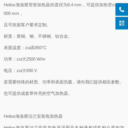
Helios
海洛斯管形加热器的直径为
8.4 mm
，可提供加热管
zui
长
7
000 mm
，
且可依据客户要求定制。
材质：黄铜、钢、不锈钢、钛合金。
表面温度：
zui
高
850°C
功率：
zui
大
2500 W/m
电压：
zui
大
690 V
若需要特殊的材质、功率和表面负载，请向我们提供相应参数。
也可提供成套带外壳的空气加热器。
Helios
海洛斯法兰安装电加热器
Helios
海洛斯法兰安装加热器适用于各种液相或气相介质的加