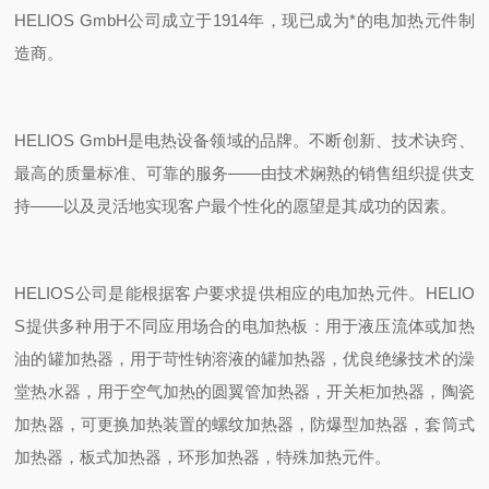
HELIOS GmbH
公司成立于
1914
年，现已成为*的电加热元件制
造商。
HELIOS GmbH
是电热设备领域的品牌
。不断创新、技术诀窍、
最高的质量标准、可靠的服务
——
由技术娴熟的销售组织提供支
持
——
以及灵活地实现客户最个性化的愿望是
其
成功的因素。
HELIOS
公司是能根据客户要求提供相应的电加热元件。
HELIO
S
提供多种用于不同应用场合的电加热板：用于液压流体或加热
油的罐加热器，用于苛性钠溶液的罐加热器，优良绝缘技术的澡
堂热水器，用于空气加热的圆翼管加热器，开关柜加热器，陶瓷
加热器，可更换加热装置的螺纹加热器，防爆型加热器，套筒式
加热器，板式加热器，环形加热器，特殊加热元件。