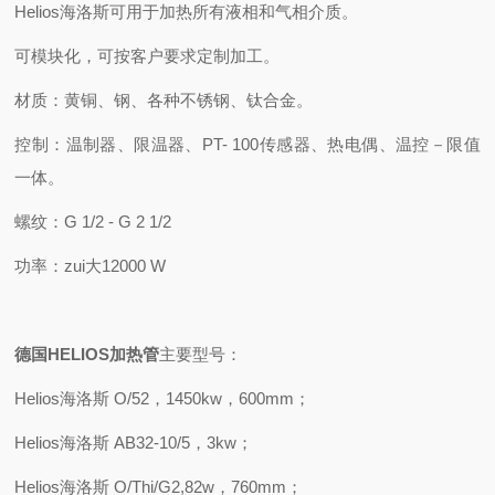
Helios
海洛斯可用于加热所有液相和气相介质。
可模块化，可按客户要求定制加工。
材质：黄铜、钢、各种不锈钢、钛合金。
控制：温制器、限温器、
PT- 100
传感器、热电偶、温控－限值
一体。
螺纹：
G 1/2 - G 2 1/2
功率：
zui
大
12000 W
德国
HELIOS
加热管
主要
型号
：
Helios
海洛斯
O/52
，
1450kw
，
600mm
；
Helios
海洛斯
AB32-10/5
，
3kw
；
Helios
海洛斯
O/Thi/G2,82w
，
760mm
；