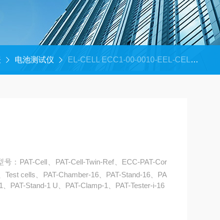
表
电池测试仪
EL-CELL ECC1-00-0010-EEL-CELL电池测试仪
AT-Cell、PAT-Cell-Twin-Ref、ECC-PAT-Cor
est cells、PAT-Chamber-16、PAT-Stand-16、PA
1、PAT-Stand-1 U、PAT-Clamp-1、PAT-Tester-i-16