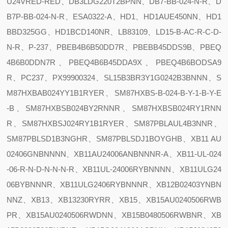
U24VRED-RED、DB3LDG220T2BPNN、DB7-BB-024-N-R、D
B7P-BB-024-N-R、ESA0322-A、HD1、HD1AUE450NN、HD1
BBD325GG、HD1BCD140NR、LB83109、LD15-B-AC-R-C-D-
N-R、P-237、PBEB4B6B50DD7R、PBEBB45DDS9B、PBEQ
4B6B0DDN7R、PBEQ4B6B45DDA9X、PBEQ4B6BODSA9
R、PC237、PX99900324、SL15B3BR3Y1G0242B3BNNN、S
M87HXBAB024YY1B1RYER、SM87HXBS-B-024-B-Y-1-B-Y-E
-B、SM87HXBSB024BY2RNNR、SM87HXBSB024RY1RNN
R、SM87HXBSJ024RY1B1RYER、SM87PBLAUL4B3NNR、
SM87PBLSD1B3NGHR、SM87PBLSDJ1BOYGHB、XB11 AU
02406GNBNNNN、XB11AU24006ANBNNNR-A、XB11-UL-024
-06-R-N-D-N-N-N-R、XB11UL-24006RYBNNNN、XB11ULG24
06BYBNNNR、XB11ULG2406RYBNNNR、XB12B02403YNBN
NNZ、XB13、XB13230RYRR、XB15、XB15AU0240506RWB
PR、XB15AU0240506RWDNN、XB15B0480506RWBNR、XB