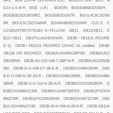
NRZ、BDK 22/FHF 224 814/24 VDC、BG2EDC3FR、BG3、B
G3-I-1-S-B-R、BGE（LR）、BGE(R)、BGEB4B6B2DDB9Y、
BGEB5B25DDBS9RZ、BGEB5B2DSN7R、BGUL4C6C3DSN
6R、BGUL5C25DSAB6R、BGWN4B6B2DDN6R、CU1-S、C
U1SB024T06YDTN1BS S=YELLOW、DB12、DB12/XB13、D
B12+XB13、DB1PULA024DNNNR、DB3B / XB11UL RED/RE
D 11、DB3B / XB11UL RED/RED 110VAC UL certified、DB3B/
XB11B 24V RED/RED、DB3BAUG048N2BPNR、DB3BAUG2
20N2BNN、DB3B-AU-GD-048-T-2BP-N-R、DB3BAUN220N2B
NN、DB3B-D-G-048-DT-2B-E-R、DB3BDG048N1BNR、DB3
B-D-G-048-N-2B-1N-R、DB3BDG048N2BBR、DB3BDG048N
2BNR、DB3B-D-G-110-N-2B-N-R、DB3BDGD220N2BNR、D
B3BDJG048N1CNR、DB3BMSJ048T2BPER、DB3BQFGDO4
8N2CNR、DB3BQFN220N2BNN、DB3BQG048T2CNR、DB3
BULGD048N2CNR、DB3B-W-N-048-N-28-N-R、DB3B-XB11A