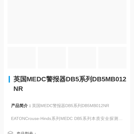
英国MEDC警报器DB5系列DB5MB012
NR
产品简介：
英国MEDC警报器DB5系列DB5MB012NR
EATONCrouse-Hinds系列MEDC DB5系列本质安全探测器
设计具有高防水等级，以应对石油、天然气和石化行业中海
上及陆上恶劣环境条件。
产品型号：