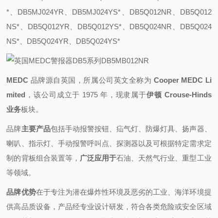
*、DB5MJ024YR、DB5MJ024YS*、DB5Q012NR、DB5Q012
NS*、DB5Q012YR、DB5Q012YS*、DB5Q024NR、DB5Q024
NS*、DB5Q024YR、DB5Q024YS*
MEDC
品牌源自英国，所属公司英文全称为
Cooper MEDC Li
mited
，该公司成立于 1975 年，现隶属于
伊顿 Crouse-Hinds
业务
板块。
品牌
主要产品
包括手动报警按钮、疝气灯、防爆灯具、扬声器、
喇叭、指示灯、手动报警呼叫点、探测器以及可根据特定需求定
制的背板组合装置等，
广泛应用于
石油、天然气行业、重型工业
等领域。
品牌优势
在于专注为潜在爆炸性环境及恶劣的工业、海洋环境提
供高品质设备，产品经专业设计研发，符合各类危险或安全区域