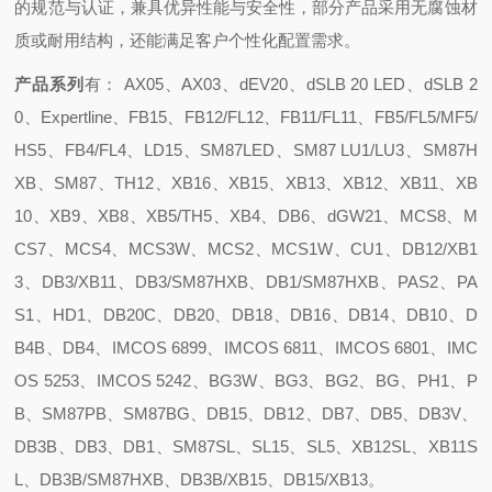
的规范与认证，兼具优异性能与安全性，部分产品采用无腐蚀材
质或耐用结构，还能满足客户个性化配置需求。
产品系列
有： AX05、AX03、dEV20、dSLB 20 LED、dSLB 2
0、Expertline、FB15、FB12/FL12、FB11/FL11、FB5/FL5/MF5/
HS5、FB4/FL4、LD15、SM87LED、SM87 LU1/LU3、SM87H
XB、SM87、TH12、XB16、XB15、XB13、XB12、XB11、XB
10、XB9、XB8、XB5/TH5、XB4、DB6、dGW21、MCS8、M
CS7、MCS4、MCS3W、MCS2、MCS1W、CU1、DB12/XB1
3、DB3/XB11、DB3/SM87HXB、DB1/SM87HXB、PAS2、PA
S1、HD1、DB20C、DB20、DB18、DB16、DB14、DB10、D
B4B、DB4、IMCOS 6899、IMCOS 6811、IMCOS 6801、IMC
OS 5253、IMCOS 5242、BG3W、BG3、BG2、BG、PH1、P
B、SM87PB、SM87BG、DB15、DB12、DB7、DB5、DB3V、
DB3B、DB3、DB1、SM87SL、SL15、SL5、XB12SL、XB11S
L、DB3B/SM87HXB、DB3B/XB15、DB15/XB13。