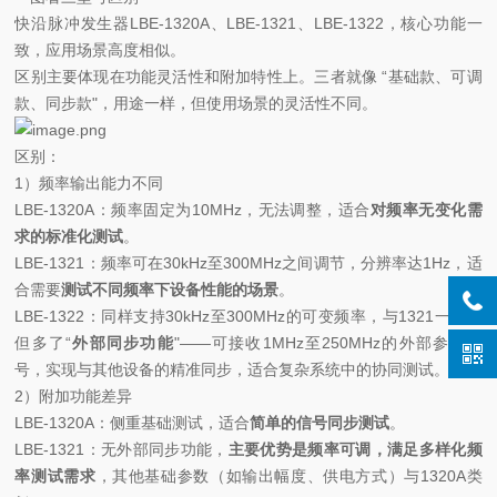
快沿脉冲发生器LBE-1320A、LBE-1321、LBE-1322，核心功能一
致，应用场景高度相似。
区别主要体现在功能灵活性和附加特性上。三者就像 “基础款、可调
款、同步款"，用途一样，但使用场景的灵活性不同。
区别：
1）频率输出能力不同
LBE-1320A：频率固定为10MHz，无法调整，适合
对频率无变化需
求的标准化测试
。
LBE-1321：频率可在30kHz至300MHz之间调节，分辨率达1Hz，适
合需要
测试不同频率下设备性能的场景
。
LBE-1322：同样支持30kHz至300MHz的可变频率，与1321一致，
但多了“
外部同步功能
"——可接收1MHz至250MHz的外部参考信
号，实现与其他设备的精准同步，适合复杂系统中的协同测试。
2）附加功能差异
LBE-1320A：侧重基础测试，适合
简单的信号同步测试
。
LBE-1321：无外部同步功能，
主要优势是频率可调，满足多样化频
率测试需求
，其他基础参数（如输出幅度、供电方式）与1320A类