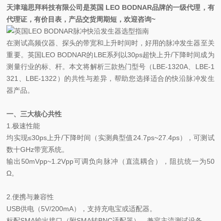
天津瑞思拜科技有限公司是英国 LEO BODNAR品牌的一级代理，有
代理证，有价目表，产品交货周期短，欢迎咨询~
在测试高频仪器、探头的带宽和上升时间时，好用的脉冲发生器至关
重要。英国LEO BODNAR的LBE系列以30ps超快上升/下降时间成为
测量行业的标、杆。本文将解析三款热门型号（LBE-1320A、LBE-1
321、LBE-1322）的共性与差异，帮助您选择适合的快沿脉冲发生
器产品。
一、三大核心共性
1.极速性能
均实现≤30ps上升/下降时间（实测典型值24.7ps~27.4ps），可测试
数十GHz带宽系统。
输出50mVpp~1.2Vpp可调负向脉冲（直流耦合），阻抗统一为50
Ω。
2.便携与兼容性
USB供电（5V/200mA），支持充电宝或适配器。
标配SMA输出接口（附SMA转BNC适配器），兼容主流测试设备。